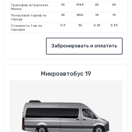
Трансфер ж/д вокзал
55
1964
22
20
Минск
Почасовой тариф по
35
1250
14
13
городу
Стоимость 1 км за
0.9
32
0.35
0.33
городом
Забронировать и оплатить
Микроавтобус 19