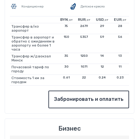
Кондиционер
Детское кресло
BYN
RUR
USD
EUR
, от
, от
, от
, от
Трансфер в/из
75
2679
29
28
аэропорт
Трансфер в аэропорт и
150
5357
59
56
обратно с ожиданием в
аэропорту не более 1
часа
Трансфер ж/д вокзал
35
1250
14
13
Минск
Почасовой тариф по
30
1071
12
11
городу
Стоимость 1 км за
0.61
22
0.24
0.23
городом
Забронировать и оплатить
Бизнес