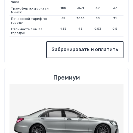
часа
Трансфер ж/д вокзал
100
3571
39
37
Минск
Почасовой тариф по
85
3036
33
31
городу
Стоимость 1 км за
1.35
48
0.53
0.5
городом
Забронировать и оплатить
Премиум