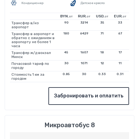
Кондиционер
Детское кресло
BYN
RUR
USD
EUR
, от
, от
, от
, от
Трансфер в/из
90
3214
35
33
аэропорт
Трансфер в аэропорт и
180
6429
71
67
обратно с ожиданием в
аэропорту не более 1
часа
Трансфер ж/д вокзал
45
1607
18
17
Минск
Почасовой тариф по
30
1071
12
11
городу
Стоимость 1 км за
0.85
30
0.33
0.31
городом
Забронировать и оплатить
Микроавтобус 8