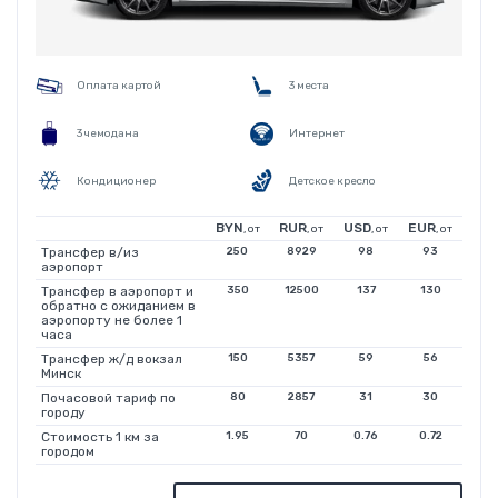
Оплата картой
3 места
3 чемодана
Интернет
Кондиционер
Детское кресло
BYN
RUR
USD
EUR
, от
, от
, от
, от
Трансфер в/из
250
8929
98
93
аэропорт
Трансфер в аэропорт и
350
12500
137
130
обратно с ожиданием в
аэропорту не более 1
часа
Трансфер ж/д вокзал
150
5357
59
56
Минск
Почасовой тариф по
80
2857
31
30
городу
Стоимость 1 км за
1.95
70
0.76
0.72
городом