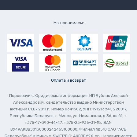
Мы принимаем:
Оплата и возврат
Перевозчик, Юридическая информация: ИП Бублис Алексей
Александрович, свидетельство выдано Министерством
юстиций 01.07.2011 г., номер 0341502, УНП: 191213841, 220017,
Республика Беларусь, г. Минск, ул. Неманская, д.36, кв.б1, т.
+375-17-390-44-47, +375-25-936-31-18, IBAN:
ВУ49АКВВЗ0130000242465100000, Филиал №510 ОАО "АСБ
Беларусбанк" в Минске, SWIFT/BIC: АКВВВУ2Х, пр. Независимости