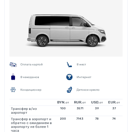
Оплата картой
8 мест
8 чемоданов
Интернет
Кондиционер
Детское кресло
BYN
RUR
USD
EUR
, от
, от
, от
, от
Трансфер в/из
100
3571
39
37
аэропорт
Трансфер в аэропорт и
200
7143
78
74
обратно с ожиданием в
аэропорту не более 1
часа