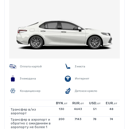
Оплата картой
3 места
3 чемодана
Интернет
Кондиционер
Детское кресло
BYN
RUR
USD
EUR
, от
, от
, от
, от
Трансфер в/из
130
4643
51
48
аэропорт
Трансфер в аэропорт и
200
7143
78
74
обратно с ожиданием в
аэропорту не более 1