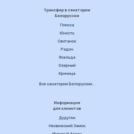
Трансфер в санатории
Белоруссии
Плисса
Юность
Свитанок
Радон
Ясельда
Озерный
Криница
Все санатории Белоруссии…
Информация
для клиентов
Дудутки
Несвижский Замок
Мирский Замок