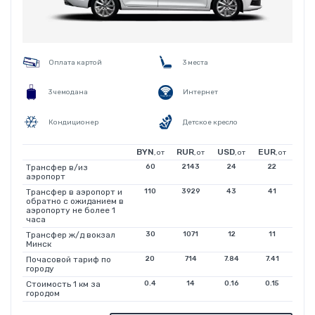
Оплата картой
3 места
3 чемодана
Интернет
Кондиционер
Детское кресло
BYN
RUR
USD
EUR
, от
, от
, от
, от
Трансфер в/из
60
2143
24
22
аэропорт
Трансфер в аэропорт и
110
3929
43
41
обратно с ожиданием в
аэропорту не более 1
часа
Трансфер ж/д вокзал
30
1071
12
11
Минск
Почасовой тариф по
20
714
7.84
7.41
городу
Стоимость 1 км за
0.4
14
0.16
0.15
городом