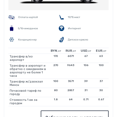
Оплата картой
19/15 мест
5/16 чемоданов
Интернет
Кондиционер
Детское кресло
BYN
RUR
USD
EUR
, от
, от
, от
, от
Трансфер в/из
170
6071
67
63
аэропорт
Трансфер в аэропорт и
270
9643
106
100
обратно с ожиданием в
аэропорту не более 1
часа
Трансфер ж/д вокзал
100
3571
39
37
Минск
Почасовой тариф по
80
2857
31
30
городу
Стоимость 1 км за
1.8
64
0.71
0.67
городом