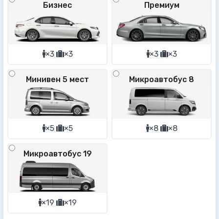
Бизнес
Премиум
×3
×3
×3
×3
Минивен 5 мест
Микроавтобус 8
×5
×5
×8
×8
Микроавтобус 19
×19
×19