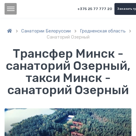
+375 25 77 777 20
Заказать т
Санатории Белоруссии
Гродненская область



Санаторий Озерный
Трансфер Минск -
санаторий Озерный,
такси Минск -
санаторий Озерный