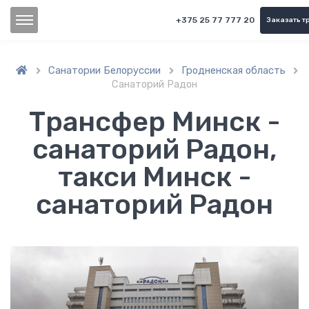
+375 25 77 777 20
Заказать т
Санатории Белоруссии
Гродненская область



Санаторий Радон
Трансфер Минск -
санаторий Радон,
такси Минск -
санаторий Радон