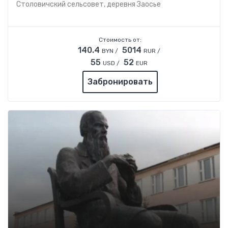
Столовичский сельсовет, деревня Заосье
Стоимость от:
140.4
5014
BYN /
RUR /
55
52
USD /
EUR
Забронировать