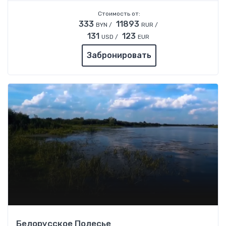
Стоимость от:
333
11893
BYN /
RUR /
131
123
USD /
EUR
Забронировать
Белорусское Полесье