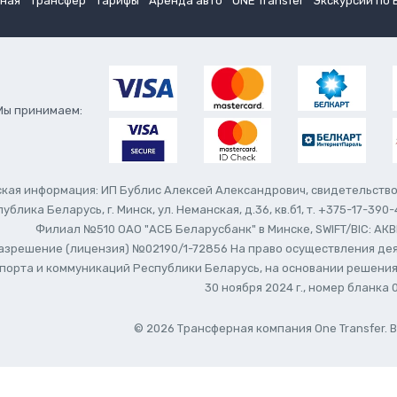
вная
Трансфер
Тарифы
Аренда авто
ONE Transfer
Экскурсии по 
Мы принимаем:
ая информация: ИП Бублис Алексей Александрович, свидетельство в
спублика Беларусь, г. Минск, ул. Неманская, д.36, кв.б1, т. +375-17-
Филиал №510 ОАО "АСБ Беларусбанк" в Минске, SWIFT/BIC: АКВ
зрешение (лицензия) №02190/1-72856 На право осуществления дея
орта и коммуникаций Республики Беларусь, на основании решения от
30 ноября 2024 г., номер бланка 
© 2026 Трансферная компания One Transfer.