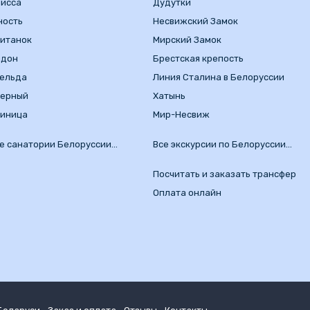
исса
Дудутки
ность
Несвижский Замок
итанок
Мирский Замок
адон
Брестская крепость
ельда
Линия Сталина в Белоруссии
зерный
Хатынь
иница
Мир-Несвиж
е санатории Белоруссии…
Все экскурсии по Белоруссии…
Посчитать и заказать трансфер
Оплата онлайн