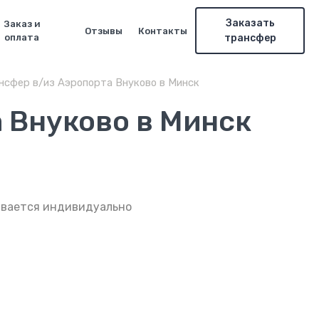
Заказать
Заказ и
Отзывы
Контакты
оплата
трансфер
нсфер в/из Аэропорта Внуково в Минск
 Внуково в Минск
ывается индивидуально