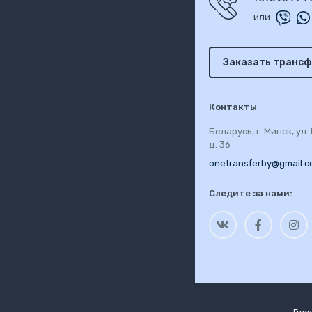
или
Заказать трансф
Контакты
Беларусь, г. Минск, ул
д. 36
onetransferby@gmail.
Следите за нами: