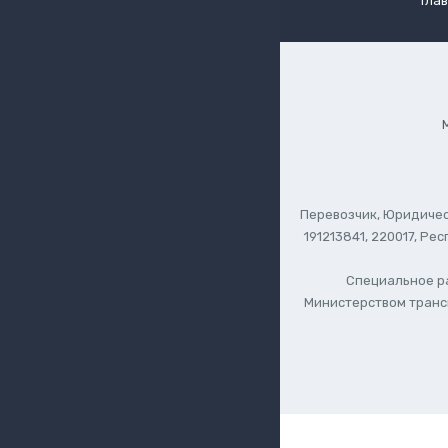
Гла
Перевозчик, Юридическ
191213841, 220017, Ре
Специальное ра
Министерством трансп