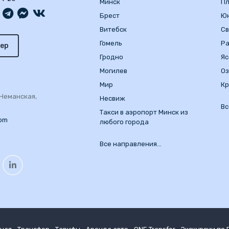
Минск
Пл
Брест
Ю
Витебск
Св
Гомель
Р
ер
Гродно
Яс
Могилев
О
Мир
Кр
. Неманская,
Несвиж
Вс
Такси в аэропорт Минск из
com
любого города
Все направления…