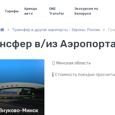
Аренда
ONE
Экскурсии по
Тарифы
авто
Transfer
Беларуси
Трансфер в другие аэропорты - Европы, России
Тра


нсфер в/из Аэропорта
Минская область
Стоимость поездки просчит
Внуково-Минск