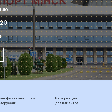
цию:
 20
ансфер в санатории
Информация
елоруссии
для клиентов