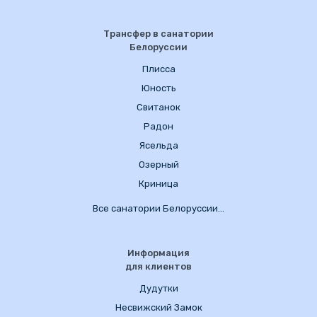
Трансфер в санатории
Белоруссии
Плисса
Юность
Свитанок
Радон
Ясельда
Озерный
Криница
Все санатории Белоруссии…
Информация
для клиентов
Дудутки
Несвижский Замок