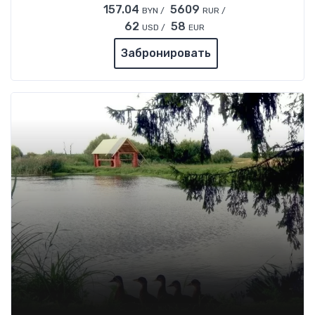
157.04
5609
BYN /
RUR /
62
58
USD /
EUR
Забронировать