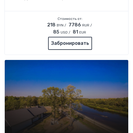
Стоимость от:
218
7786
BYN /
RUR /
85
81
USD /
EUR
Забронировать