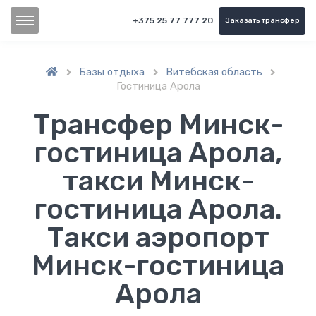
+375 25 77 777 20
Заказать трансфер
Базы отдыха
Витебская область



Гостиница Арола
Трансфер Минск-
гостиница Арола,
такси Минск-
гостиница Арола.
Такси аэропорт
Минск-гостиница
Арола