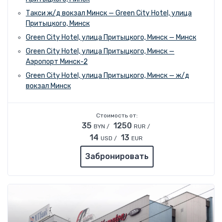
Такси ж/д вокзал Минск — Green City Hotel, улица
Притыцкого, Минск
Green City Hotel, улица Притыцкого, Минск — Минск
Green City Hotel, улица Притыцкого, Минск —
Аэропорт Минск-2
Green City Hotel, улица Притыцкого, Минск — ж/д
вокзал Минск
Стоимость от:
35
1250
BYN /
RUR /
14
13
USD /
EUR
Забронировать