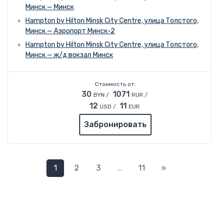
Минск — Минск
Hampton by Hilton Minsk City Centre, улица Толстого,
Минск — Аэропорт Минск-2
Hampton by Hilton Minsk City Centre, улица Толстого,
Минск — ж/д вокзал Минск
Стоимость от:
30
1071
BYN /
RUR /
12
11
USD /
EUR
Забронировать
Следующая
1
2
3
…
11
»