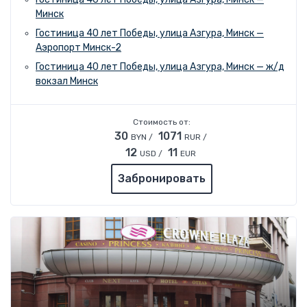
Минск
Гостиница 40 лет Победы, улица Азгура, Минск —
Аэропорт Минск-2
Гостиница 40 лет Победы, улица Азгура, Минск — ж/д
вокзал Минск
Стоимость от:
30
1071
BYN /
RUR /
12
11
USD /
EUR
Забронировать