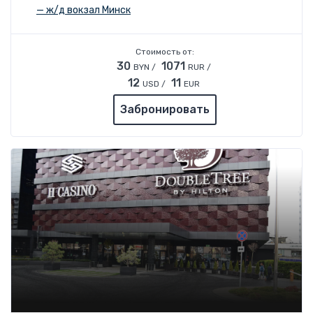
— ж/д вокзал Минск
Стоимость от:
30
1071
BYN /
RUR /
12
11
USD /
EUR
Забронировать