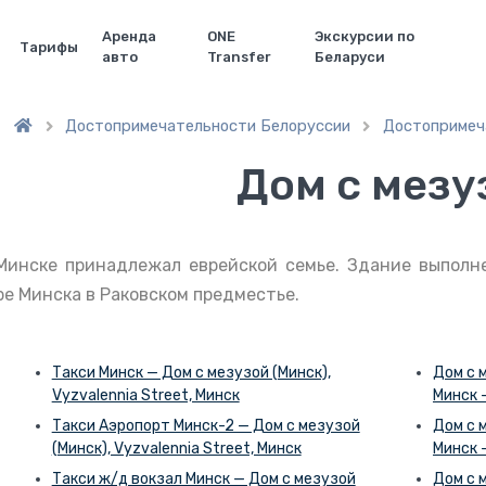
Аренда
ONE
Экскурсии по
Тарифы
авто
Transfer
Беларуси
Достопримечательности Белоруссии
Достопримеч


Дом с мезу
Минске принадлежал еврейской семье. Здание выполнено
ре Минска в Раковском предместье.
Такси Минск — Дом с мезузой (Минск),
Дом с м
Vyzvalennia Street, Минск
Минск 
Такси Аэропорт Минск-2 — Дом с мезузой
Дом с м
(Минск), Vyzvalennia Street, Минск
Минск 
Такси ж/д вокзал Минск — Дом с мезузой
Дом с м