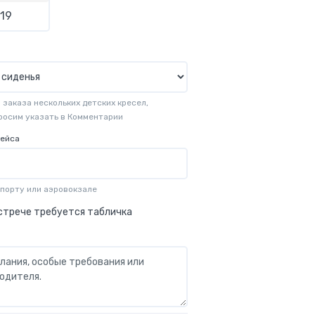
19
заказа нескольких детских кресел,
просим указать в Комментарии
рейса
опорту или аэровокзале
стрече требуется табличка