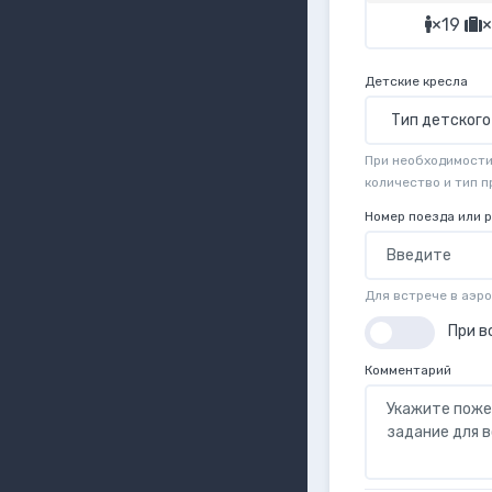
×19
×
Детские кресла
При необходимости 
количество и тип 
Номер поезда или 
Для встрече в аэр
При в
Комментарий