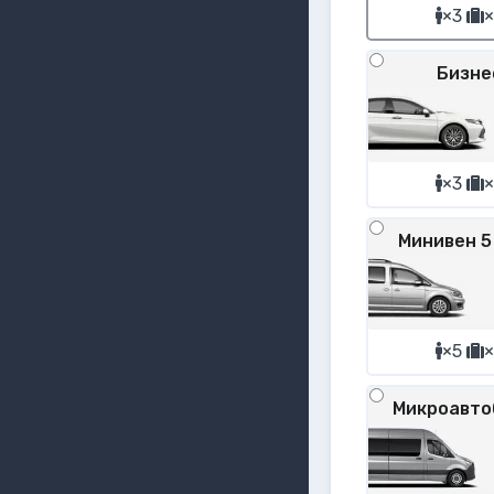
×3
×
Бизне
×3
×
Минивен 5
×5
×
Микроавто