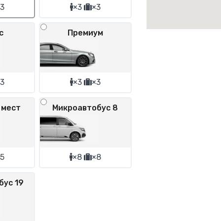
3
×3
×3
с
Премиум
3
×3
×3
 мест
Микроавтобус 8
5
×8
×8
бус 19