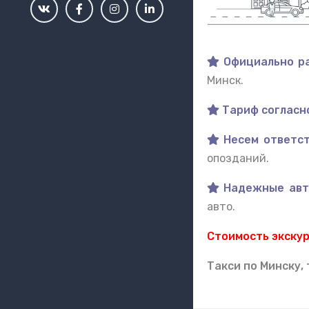
Официально ра
Минск.
Тариф согласно
Несем ответст
опозданий.
Надежные авт
авто.
Стоимость экску
Такси по Минску,