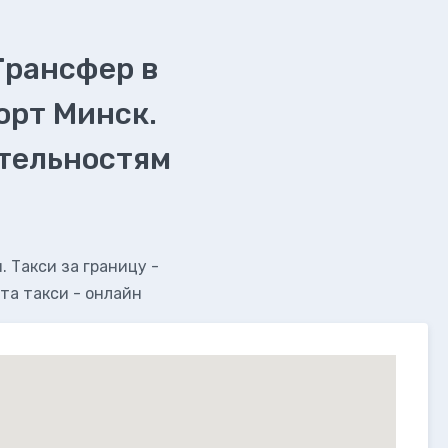
Трансфер в
орт Минск.
ательностям
 Такси за границу -
та такси - онлайн