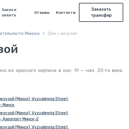
Заказать
Заказ и
Отзывы
Контакты
оплата
трансфер
ательности Минска
Дом с мезузой

зой
 из красного кирпича в кон. 19 — нач. 20-го века.
езузой (Минск), Vyzvalennia Street,
— Минск
езузой (Минск), Vyzvalennia Street,
— Аэропорт Минск-2
езузой (Минск), Vyzvalennia Street,