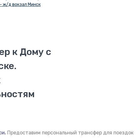
— ж/д вокзал Минск
р к Дому с
ске.
к
ьностям
си.
Предоставим персональный трансфер для поездок