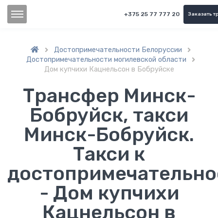
+375 25 77 777 20
Заказать т
Достопримечательности Белоруссии


Достопримечательности могилевской области

Дом купчихи Кацнельсон в Бобруйске
Трансфер Минск-
Бобруйск, такси
Минск-Бобруйск.
Такси к
достопримечательно
- Дом купчихи
Кацнельсон в