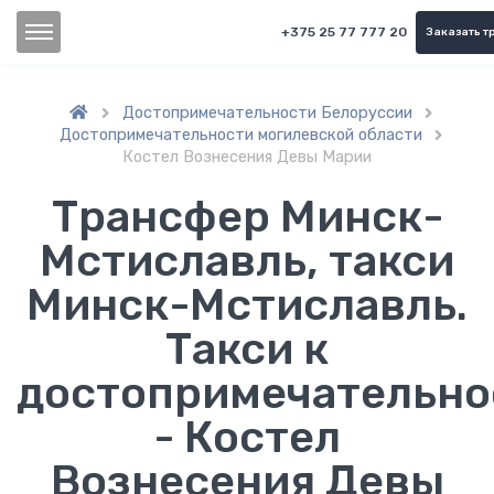
+375 25 77 777 20
Заказать т
Достопримечательности Белоруссии


Достопримечательности могилевской области

Костел Вознесения Девы Марии
Трансфер Минск-
Мстиславль, такси
Минск-Мстиславль.
Такси к
достопримечательно
- Костел
Вознесения Девы