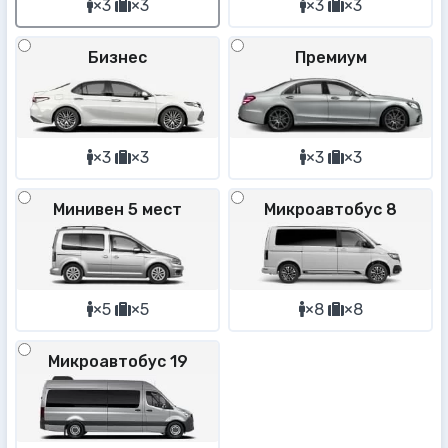
×3
×3
×3
×3
Бизнес
Премиум
×3
×3
×3
×3
Минивен 5 мест
Микроавтобус 8
×5
×5
×8
×8
Микроавтобус 19