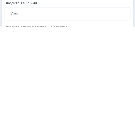
Введите ваше имя
Введите адрес электронной почты
Введите номер телефона
В международном формате
Оплата
Наличными
в авто
Заказать