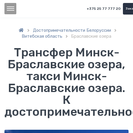
+375 25 77 777 20
Зака
Достопримечательности Белоруссии


Витебская область
Браславские озера

Трансфер Минск-
Браславские озера,
такси Минск-
Браславские озера.
К
достопримечательно