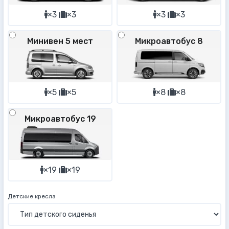
×3
×3
×3
×3
Минивен 5 мест
Микроавтобус 8
×5
×5
×8
×8
Микроавтобус 19
×19
×19
Детские кресла