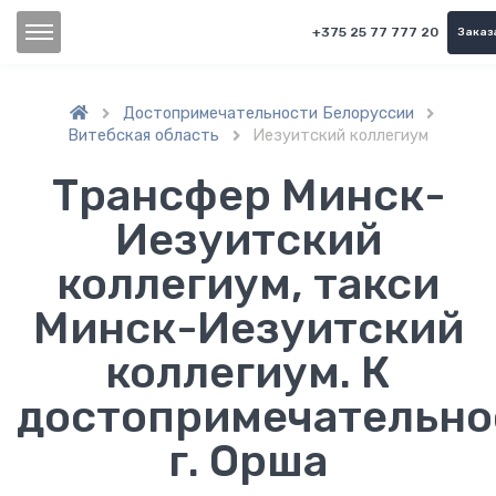
+375 25 77 777 20
Заказ
Достопримечательности Белоруссии


Витебская область
Иезуитский коллегиум

Трансфер Минск-
Иезуитский
коллегиум, такси
Минск-Иезуитский
коллегиум. К
достопримечательно
г. Орша