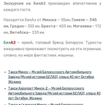
Экскурсия на БелАЗ
произведен впечатление у
каждого гостя.
Находится БелАз от
Минска
— 55км
,
Гомеля
— 345
км,
Гродно
— 333 км
,
Бреста
— 403 км
,
Могилева
— 172
км
,
Витебска
— 233 км.
Бел
АЗ
— яркий, топовый бренд Беларуси. Туристы
ежедневно приезжают посмотреть на эти огромные,
словно, из мира фантастики, машины.
Такси Минск — Музей Белорусского Автомобильного
Завода (Музей истории БЕЛАЗ), улица 40 лет Октября,
Жодино
Такси Аэропорт Минск-2 — Музей Белорусского
Автомобильного Завода (Музей истории БЕЛАЗ), улица 40
лет Октября, Жодино
Такси ж/д вокзал Минск — Музей Белорусского