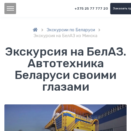
+375 25 77 777 20
Заказать т
Экскурсии по Беларуси


Экскурсия на БелАЗ из Минска
Экскурсия на БелАЗ.
Автотехника
Беларуси своими
глазами