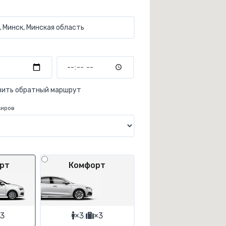
вить обратный маршрут
жиров
рт
Комфорт
3
×3
×3