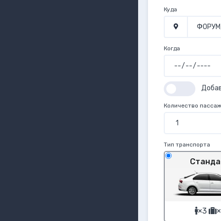
Куда
Когда
Доба
Количество пасса
Тип транспорта
Станда
×3
×