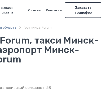
Заказать
Заказ и
Отзывы
Контакты
оплата
трансфер
я область
Гостиница Forum

Forum, такси Минск-
 аэропорт Минск-
orum
дановичский сельсовет, 58