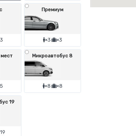
с
Премиум
3
×3
×3
 мест
Микроавтобус 8
5
×8
×8
бус 19
19