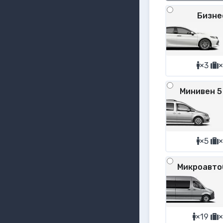
Бизне
×3
×
Минивен 5
×5
×
Микроавто
×19
×