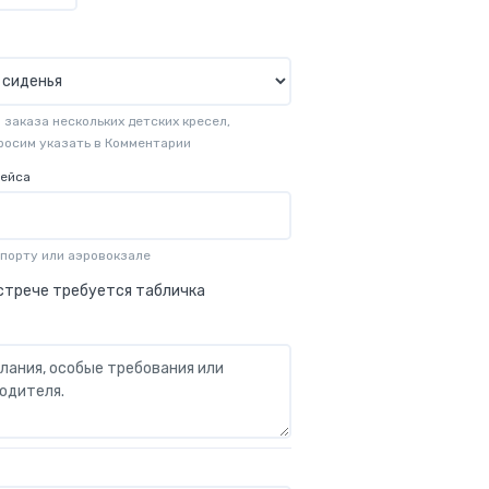
заказа нескольких детских кресел,
просим указать в Комментарии
рейса
опорту или аэровокзале
стрече требуется табличка