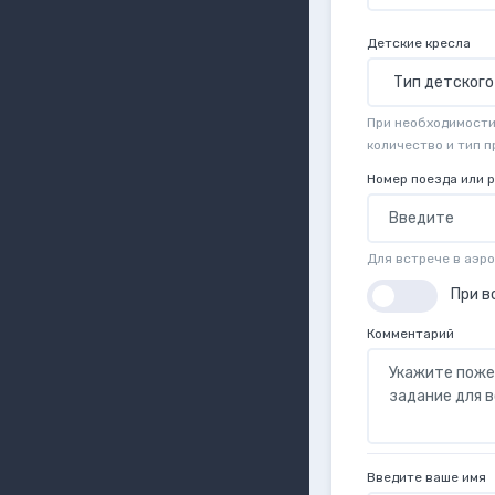
Детские кресла
При необходимости 
количество и тип 
Номер поезда или 
Для встрече в аэр
При в
Комментарий
Введите ваше имя