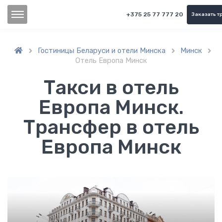
+375 25 77 777 20
Заказать т
Гостиницы Беларуси и отели Минска
Минск



Отель Европа Минск
Такси в отель
Европа Минск.
Трансфер в отель
Европа Минск