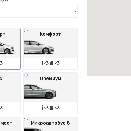
жиров
рт
Комфорт
3
×3
×3
с
Премиум
3
×3
×3
 мест
Микроавтобус 8