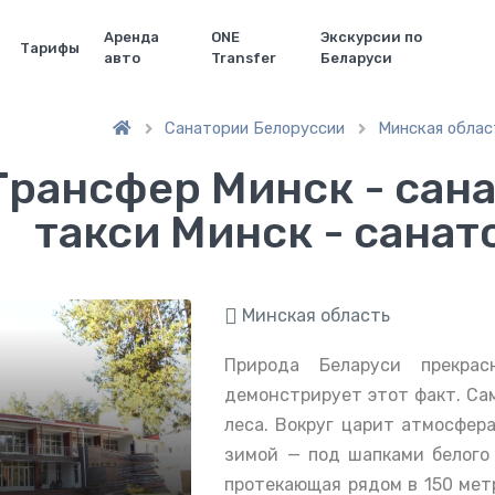
Аренда
ONE
Экскурсии по
Тарифы
авто
Transfer
Беларуси
Санатории Белоруссии
Минская облас


Трансфер Минск - сан
такси Минск - сана
Минская область
Природа Беларуси прекрас
демонстрирует этот факт. Са
леса. Вокруг царит атмосфера
зимой — под шапками белого 
протекающая рядом в 150 мет