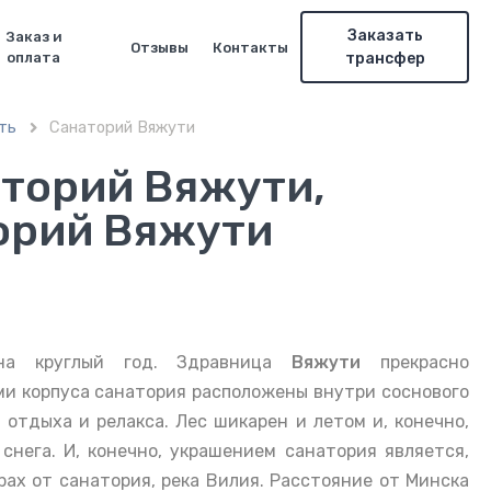
Заказать
Заказ и
Отзывы
Контакты
оплата
трансфер
ть
Санаторий Вяжути

аторий Вяжути,
торий Вяжути
на круглый год. Здравница
Вяжути
прекрасно
ми корпуса санатория расположены внутри соснового
 отдыха и релакса. Лес шикарен и летом и, конечно,
снега. И, конечно, украшением санатория является,
рах от санатория, река Вилия.
Расстояние от Минска