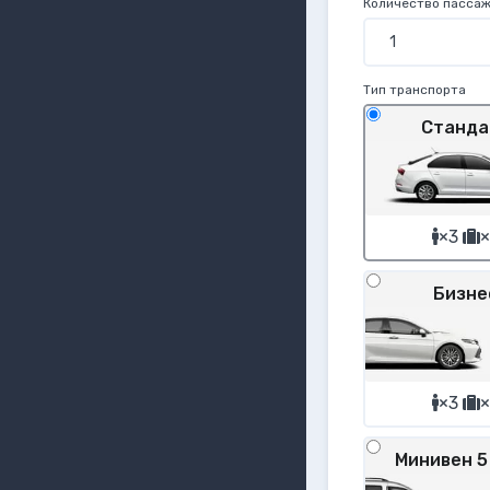
Количество пасса
Тип транспорта
Станда
×3
×
Бизне
×3
×
Минивен 5