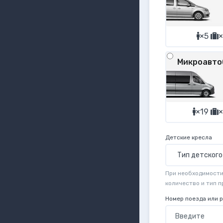
×5
×
Микроавто
×19
×
Детские кресла
При необходимости 
количество и тип 
Номер поезда или 