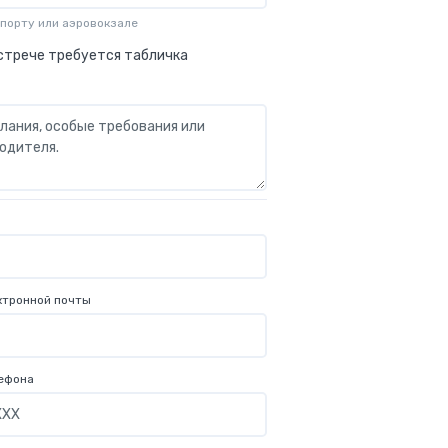
опорту или аэровокзале
стрече требуется табличка
ктронной почты
ефона