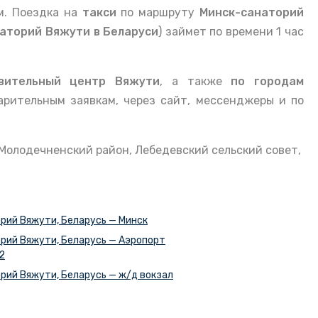
м. Поездка на
такси
по маршруту
Минск-санаторий
аторий Вяжути в Беларуси
) займет по времени 1 час
овительный центр Вяжути
, а также
по городам
рительным заявкам, через сайт, мессенджеры и по
 Молодечненский район, Лебедевский сельский совет,
рий Вяжути, Беларусь — Минск
рий Вяжути, Беларусь — Аэропорт
2
рий Вяжути, Беларусь — ж/д вокзал