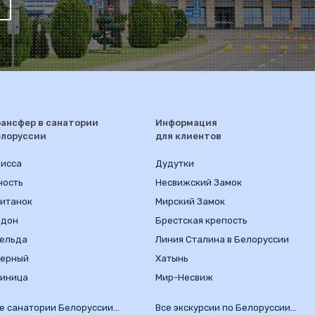
ансфер в санатории
Информация
елоруссии
для клиентов
исса
Дудутки
ность
Несвижский Замок
итанок
Мирский Замок
адон
Брестская крепость
ельда
Линия Сталина в Белоруссии
зерный
Хатынь
иница
Мир-Несвиж
е санатории Белоруссии…
Все экскурсии по Белоруссии…