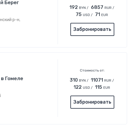
й Берег
192
6857
BYN /
RUR /
75
71
USD /
EUR
нский р-н,
Забронировать
Стоимость от:
 в Гомеле
310
11071
BYN /
RUR /
122
115
USD /
EUR
4
Забронировать