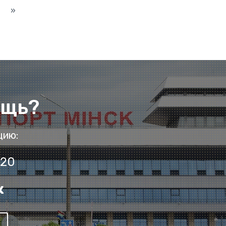
Следующая
»
ощь?
цию:
 20