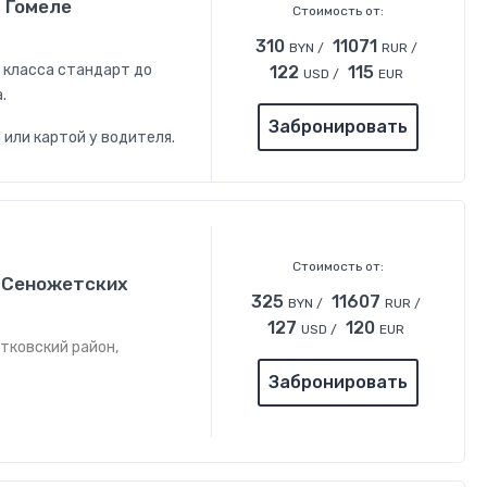
 Гомеле
Стоимость от:
310
11071
BYN /
RUR /
 класса стандарт до
122
115
USD /
EUR
.
Забронировать
 или картой у водителя.
Стоимость от:
ч-Сеножетских
325
11607
BYN /
RUR /
127
120
USD /
EUR
етковский район,
Забронировать