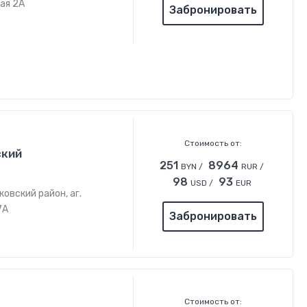
ая 2А
Забронировать
Стоимость от:
ский
251
8964
BYN /
RUR /
98
93
USD /
EUR
овский район, аг.
7А
Забронировать
Стоимость от: