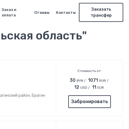
Заказать
Заказ и
Отзывы
Контакты
оплата
трансфер
льская область"
Стоимость от:
30
1071
BYN /
RUR /
12
11
USD /
EUR
агинский район, Брагин
Забронировать