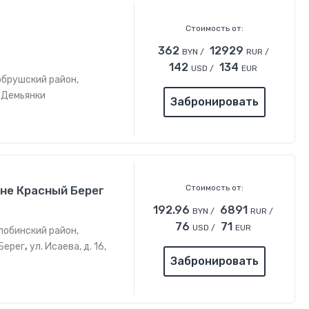
Стоимость от:
362
12929
BYN /
RUR /
142
134
USD /
EUR
обрушский район,
 Демьянки
Забронировать
Стоимость от:
вне Красный Берег
192.96
6891
BYN /
RUR /
76
71
USD /
EUR
лобинский район,
Берег
,
ул. Исаева, д. 16,
Забронировать