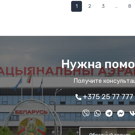
1
2
3
…
8
Нужна пом
Получите консульта
+375 25 77 777