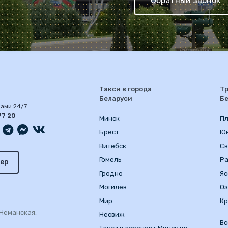
Обратный звонок
Такси в города
Тр
Беларуси
Б
ами 24/7:
77 20
Минск
Пл
Брест
Ю
Витебск
Св
Гомель
Р
ер
Гродно
Яс
Могилев
О
Мир
Кр
. Неманская,
Несвиж
Вс