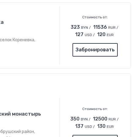
Стоимость от:
ка
323
11536
BYN /
RUR /
127
120
USD /
EUR
селок Кореневка,
Забронировать
Стоимость от:
ский монастырь
350
12500
BYN /
RUR /
137
130
USD /
EUR
обрушский район,