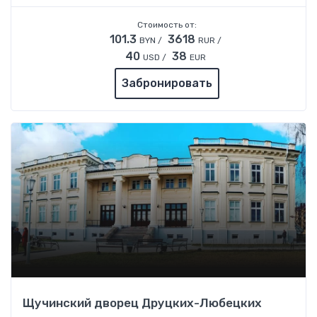
Стоимость от:
101.3
3618
BYN /
RUR /
40
38
USD /
EUR
Забронировать
Щучинский дворец Друцких-Любецких