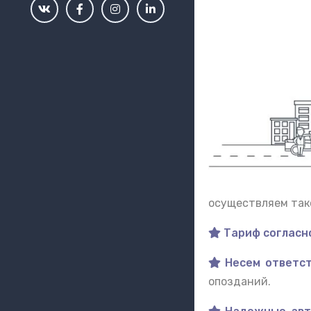
осуществляем такс
Тариф согласно
Несем ответст
опозданий.