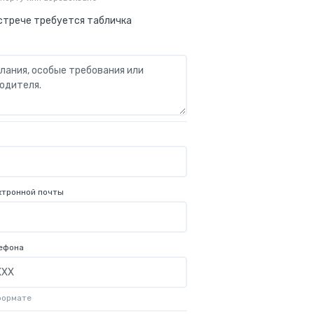
стрече требуется табличка
ктронной почты
ефона
формате