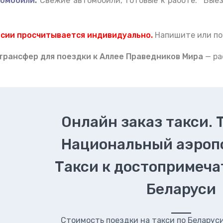
омобили
.
Свежие автомобили, готовые к работе. Вые
рсии просчитывается индивидуально.
Напишите или по
 тран
сфер для поездки к Аллее Праведников Мира
— р
Онлайн заказ такси. 
Национальный аэроп
Такси к достопримеч
Беларуси
Стоимость поездки на такси по Беларуси.