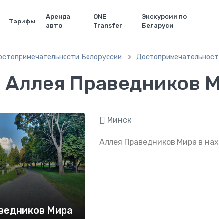
Аренда
ONE
Экскурсии по
Тарифы
авто
Transfer
Беларуси
остопримечательности Белоруссии
Достопримечательност

Аллея Праведников М
Минск
Аллея Праведников Мира в нах
ведников Мира