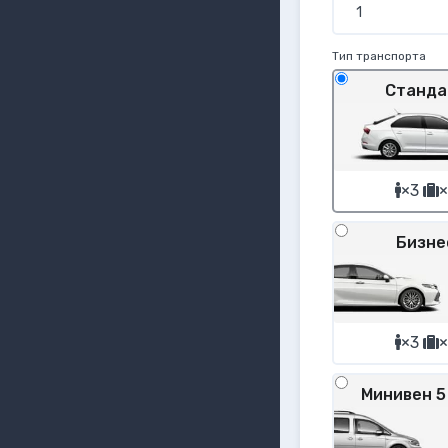
Тип транспорта
Станда
×3
×
Бизне
×3
×
Минивен 5