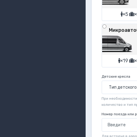
×5
×
Микроавто
×19
×
Детские кресла
При необходимости 
количество и тип 
Номер поезда или 
Для встрече в аэр