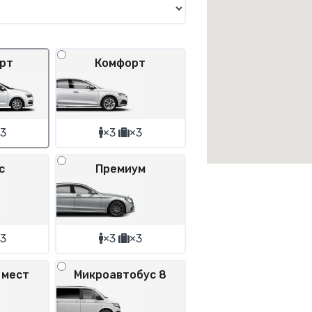
рт
Комфорт
3
×3
×3
с
Премиум
3
×3
×3
 мест
Микроавтобус 8