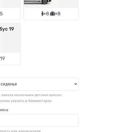
5
×8
×8
бус 19
19
заказа нескольких детских кресел,
просим указать в Комментарии
рейса
опорту или аэровокзале