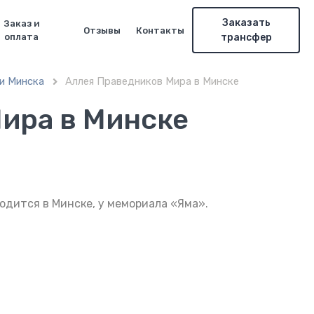
Заказать
Заказ и
Отзывы
Контакты
оплата
трансфер
и Минска
Аллея Праведников Мира в Минске

ира в Минске
одится в Минске, у мемориала «Яма».