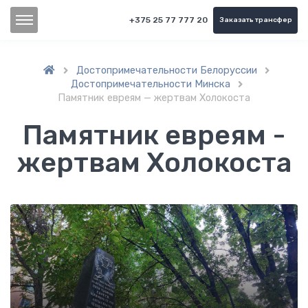
+375 25 77 777 20
Заказать трансфер
Достопримечательности Белоруссии


Достопримечательности Минска

Памятник евреям — жертвам Холокоста
Памятник евреям -
жертвам Холокоста