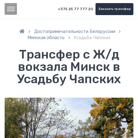
+375 25 77 777 20
Заказать трансфер
Достопримечательности Белоруссии


Минская область
Усадьба Чапских

Трансфер с Ж/д
вокзала Минск в
Усадьбу Чапских