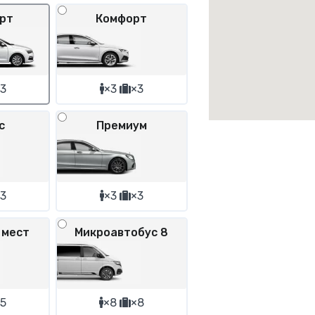
рт
Комфорт
3
×3
×3
с
Премиум
3
×3
×3
 мест
Микроавтобус 8
5
×8
×8