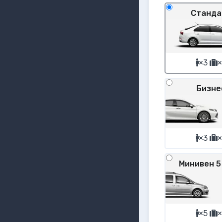
Станда
×3
×
Бизне
×3
×
Минивен 5
×5
×