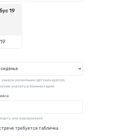
бус 19
19
заказа нескольких детских кресел,
просим указать в Комментарии
рейса
опорту или аэровокзале
стрече требуется табличка