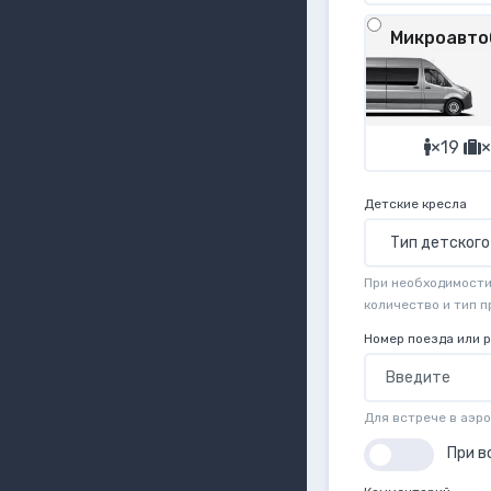
Микроавто
×19
×
Детские кресла
При необходимости 
количество и тип 
Номер поезда или 
Для встрече в аэр
При в