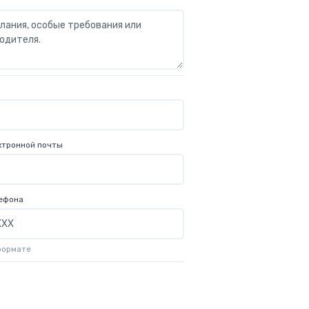
ктронной почты
ефона
формате