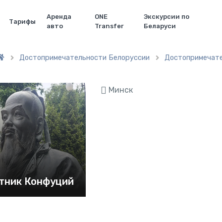
Аренда
ONE
Экскурсии по
Тарифы
авто
Transfer
Беларуси
Достопримечательности Белоруссии
Достопримечат


Минск
тник Конфуций