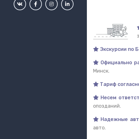
Экскурсии по Б
Официально ра
Минск.
Тариф согласно
Несем ответст
опозданий.
Надежные авт
авто.