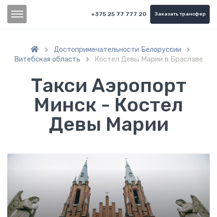
+375 25 77 777 20
Заказать трансфер
Достопримечательности Белоруссии


Витебская область
Костел Девы Марии в Браславе

Такси Аэропорт
Минск - Костел
Девы Марии