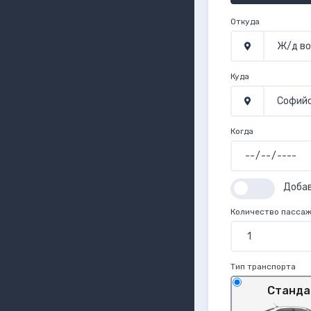
Откуда
Куда
Когда
Доба
Количество пасса
Тип транспорта
Станда