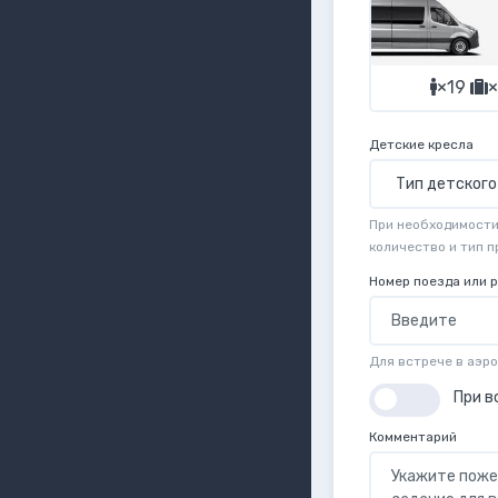
×19
×
Детские кресла
При необходимости 
количество и тип 
Номер поезда или 
Для встрече в аэр
При в
Комментарий