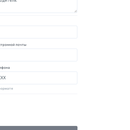
ктронной почты
ефона
формате