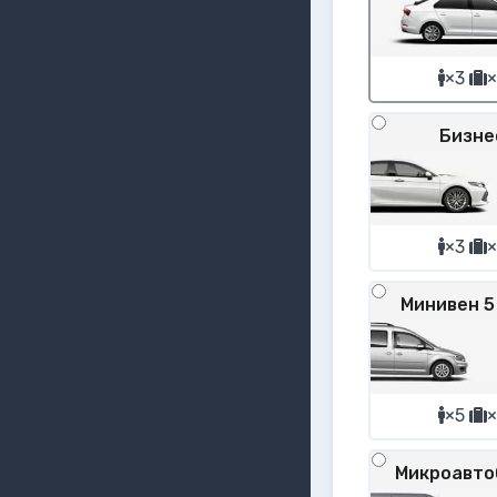
×3
×
Бизне
×3
×
Минивен 5
×5
×
Микроавто