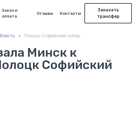
Заказать
Заказ и
Отзывы
Контакты
оплата
трансфер
область
Полоцк-Софийский собор

зала Минск к
Полоцк Софийский