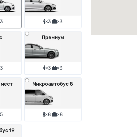
3
×3
×3
с
Премиум
3
×3
×3
 мест
Микроавтобус 8
5
×8
×8
бус 19