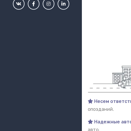
Несем ответст
опозданий.
Надежные авт
авто.