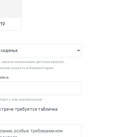
19
заказа нескольких детских кресел,
просим указать в Комментарии
рейса
опорту или аэровокзале
стрече требуется табличка