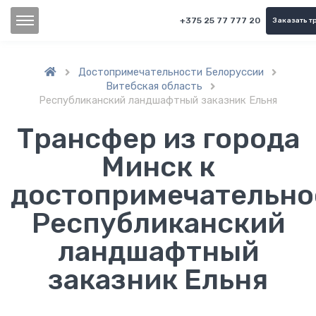
+375 25 77 777 20
Заказать т
Достопримечательности Белоруссии


Витебская область

Республиканский ландшафтный заказник Ельня
Трансфер из города
Минск к
достопримечательно
Республиканский
ландшафтный
заказник Ельня