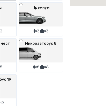
с
Премиум
3
×3
×3
 мест
Микроавтобус 8
5
×8
×8
бус 19
19