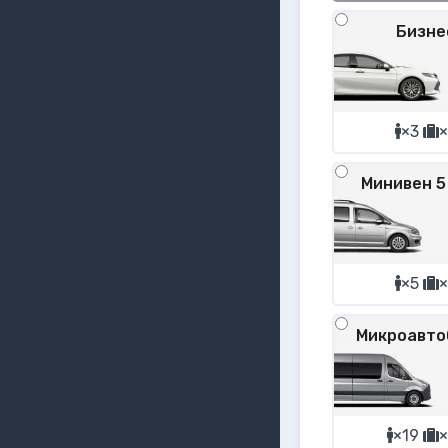
Бизне
×3
×
Минивен 5
×5
×
Микроавто
×19
×