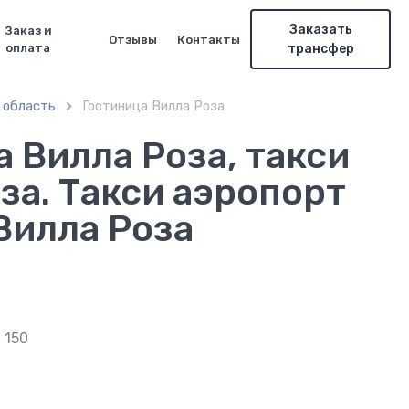
Заказать
Заказ и
Отзывы
Контакты
оплата
трансфер
 область
Гостиница Вилла Роза

 Вилла Роза, такси
за. Такси аэропорт
Вилла Роза
 150