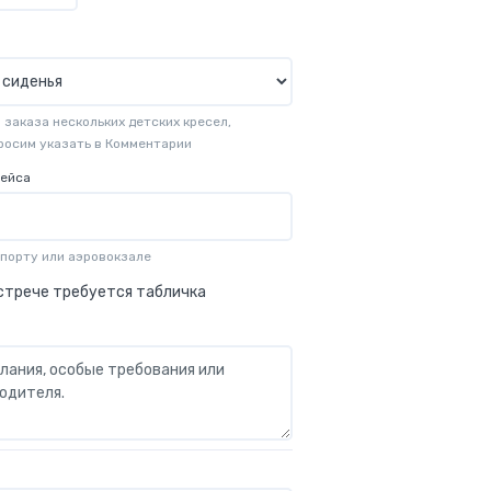
заказа нескольких детских кресел,
просим указать в Комментарии
рейса
опорту или аэровокзале
стрече требуется табличка