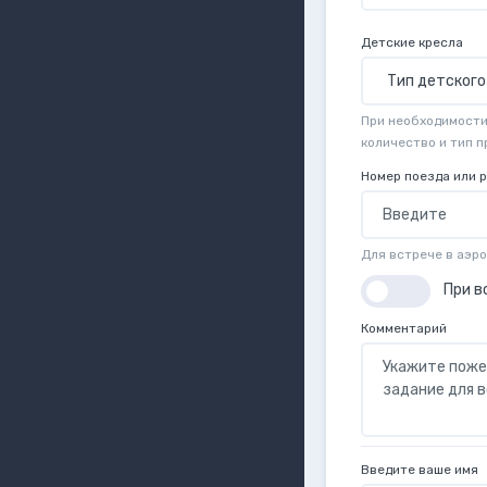
Детские кресла
При необходимости 
количество и тип 
Номер поезда или 
Для встрече в аэр
При в
Комментарий
Введите ваше имя