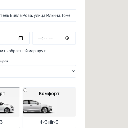
вить обратный маршрут
жиров
рт
Комфорт
3
×3
×3