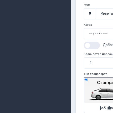
Куда
Когда
Доба
Количество пасса
Тип транспорта
Станда
×3
×