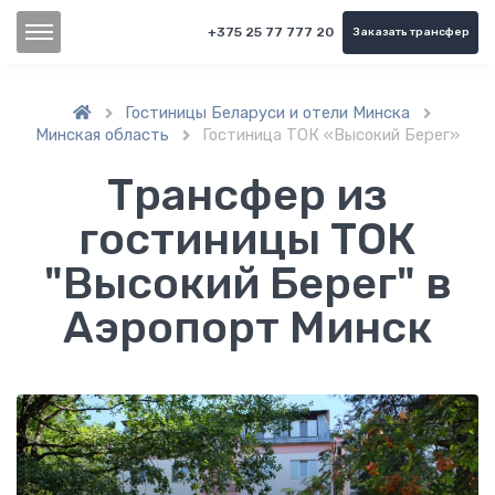
+375 25 77 777 20
Заказать трансфер
Гостиницы Беларуси и отели Минска


Минская область
Гостиница ТОК «Высокий Берег»

Трансфер из
гостиницы ТОК
"Высокий Берег" в
Аэропорт Минск