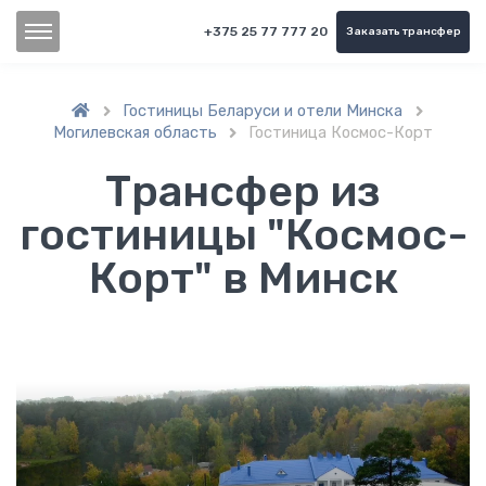
+375 25 77 777 20
Заказать трансфер
Гостиницы Беларуси и отели Минска


Могилевская область
Гостиница Космос-Корт

Трансфер из
гостиницы "Космос-
Корт" в Минск