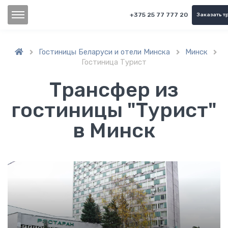
+375 25 77 777 20
Заказать т
Гостиницы Беларуси и отели Минска
Минск



Гостиница Турист
Трансфер из
гостиницы "Турист"
в Минск