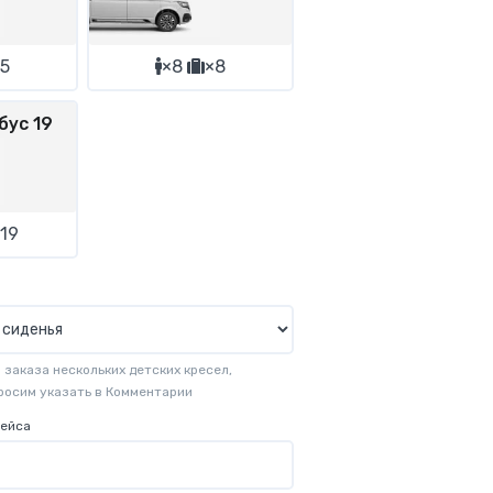
5
×8
×8
бус 19
19
заказа нескольких детских кресел,
просим указать в Комментарии
рейса