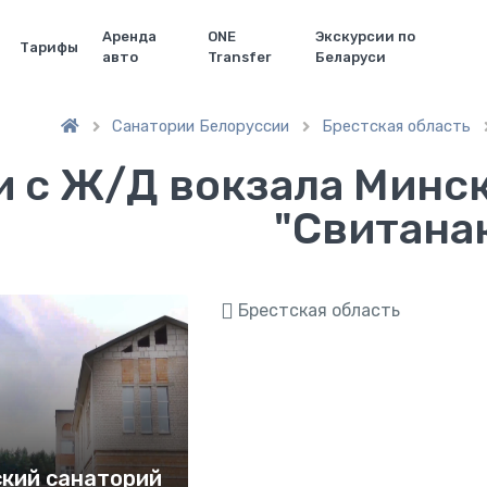
Аренда
ONE
Экскурсии по
Тарифы
авто
Transfer
Беларуси
Санатории Белоруссии
Брестская область


и с Ж/Д вокзала Минс
"Свитана
Брестская область
ский санаторий