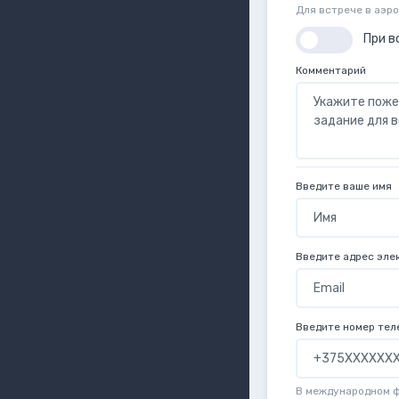
Для встрече в аэр
При в
Комментарий
Введите ваше имя
Введите адрес эле
Введите номер тел
В международном 