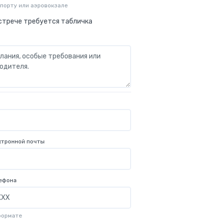
опорту или аэровокзале
стрече требуется табличка
ктронной почты
ефона
формате