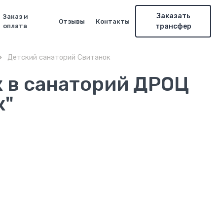
Заказать
Заказ и
Отзывы
Контакты
оплата
трансфер
Детский санаторий Свитанок

к в санаторий ДРОЦ
к"