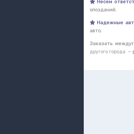
Несем ответст
опозданий.
Надежные авт
авто.
Заказать междуг
другого города —