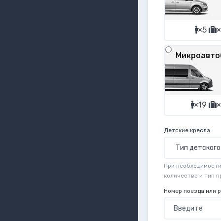
×5
×
Микроавто
×19
×
Детские кресла
При необходимости 
количество и тип 
Номер поезда или 