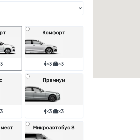
рт
Комфорт
3
×3
×3
с
Премиум
3
×3
×3
 мест
Микроавтобус 8