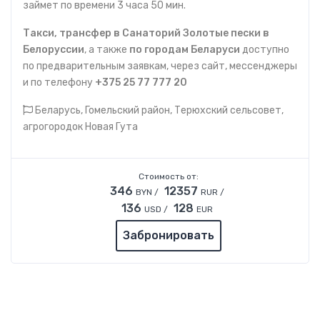
займет по времени 3 часа 50 мин.
Такси, трансфер в Санаторий Золотые пески в
Белоруссии
, а также
по городам Беларуси
доступно
по предварительным заявкам, через сайт, мессенджеры
и по телефону
+375 25 77 777 20
Беларусь, Гомельский район, Терюхский сельсовет,
агрогородок Новая Гута
Стоимость от:
346
12357
BYN /
RUR /
136
128
USD /
EUR
Забронировать