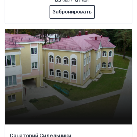
85
81
USD /
EUR
Забронировать
Санаторий Сидельники