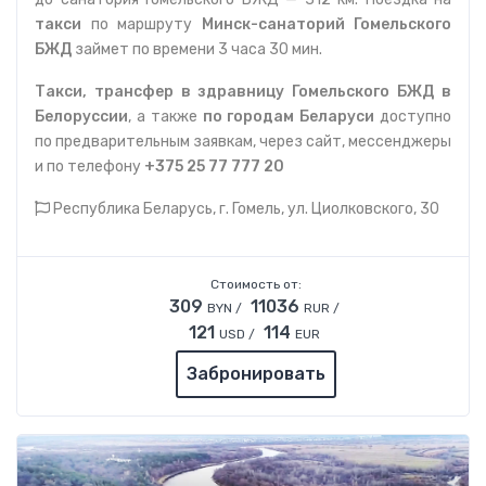
такси
по маршруту
Минск-санаторий Гомельского
БЖД
займет по времени 3 часа 30 мин.
Такси, трансфер в здравницу Гомельского БЖД в
Белоруссии
, а также
по городам Беларуси
доступно
по предварительным заявкам, через сайт, мессенджеры
и по телефону
+375 25 77 777 20
Республика Беларусь, г. Гомель, ул. Циолковского, 30
Стоимость от:
309
11036
BYN /
RUR /
121
114
USD /
EUR
Забронировать