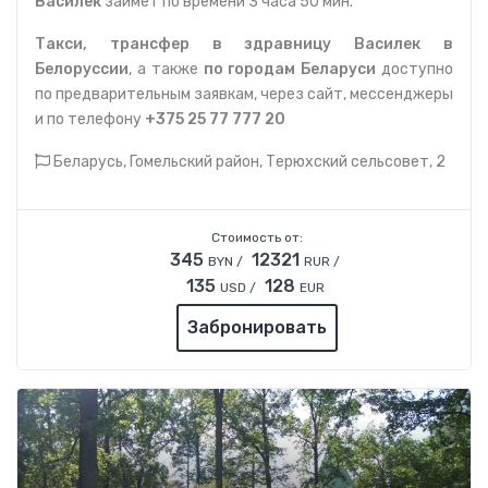
Василек
займет по времени 3 часа 50 мин.
Такси, трансфер в здравницу Василек в
Белоруссии
, а также
по городам Беларуси
доступно
по предварительным заявкам, через сайт, мессенджеры
и по телефону
+375 25 77 777 20
Беларусь, Гомельский район, Терюхский сельсовет, 2
Стоимость от:
345
12321
BYN /
RUR /
135
128
USD /
EUR
Забронировать