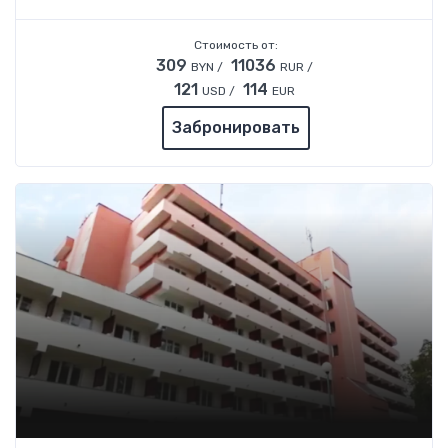
Стоимость от:
309
11036
BYN /
RUR /
121
114
USD /
EUR
Забронировать