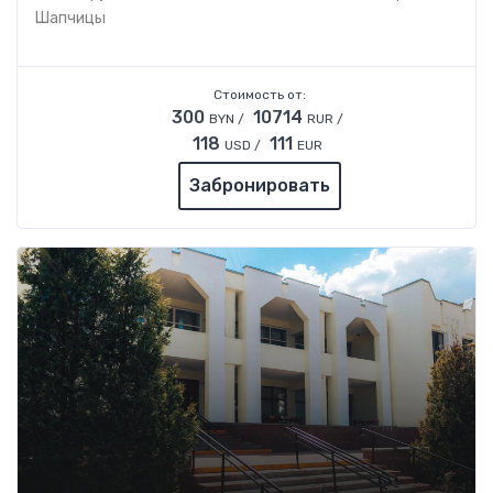
Шапчицы
Стоимость от:
300
10714
BYN /
RUR /
118
111
USD /
EUR
Забронировать