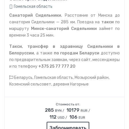
Гомельская область
Санаторий Сидельники.
Расстояние от Минска до
санатория Сидельники — 285 км. Поездка на
такси
по
маршруту
Минск-санаторий Сидельники
займет по
времени 3 часа 25 мин.
Такси, трансфер в здравницу Сидельники в
Белоруссии
, а также
по городам Беларуси
доступно
по предварительным заявкам, через сайт, мессенджеры
и по телефону
+375 25 77 777 20
Беларусь, Гомельская область, Мозырский район,
Козенский сельсовет, деревня Нагорные
Стоимость от:
285
10179
BYN /
RUR /
112
106
USD /
EUR
Забронировать