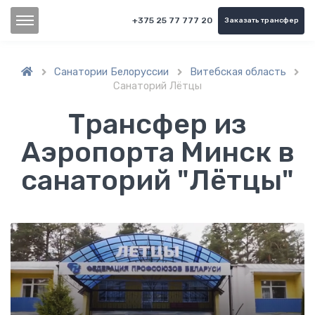
+375 25 77 777 20
Заказать трансфер
Санатории Белоруссии
Витебская область



Санаторий Лётцы
Трансфер из
Аэропорта Минск в
cанаторий "Лётцы"