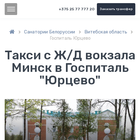
+375 25 77 777 20
Заказать трансфер
Санатории Белоруссии
Витебская область



Госпиталь Юрцево
Такси с Ж/Д вокзала
Минск в Госпиталь
"Юрцево"