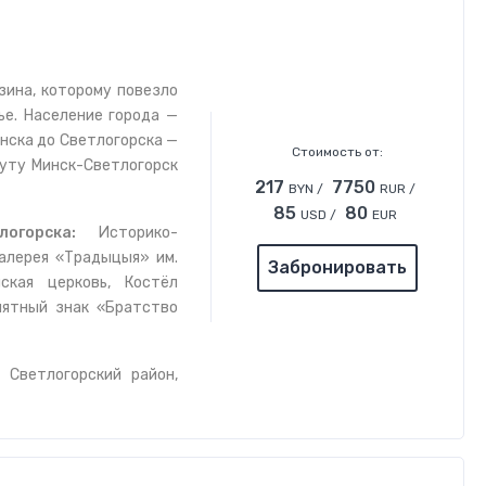
зина, которому повезло
ье. Население города —
инска до Светлогорска —
Стоимость от:
руту Минск-Светлогорск
217
7750
BYN /
RUR /
85
80
USD /
EUR
тлогорска:
Историко-
галерея «Традыцыя» им.
Забронировать
нская церковь, Костёл
мятный знак «Братство
 Светлогорский район,