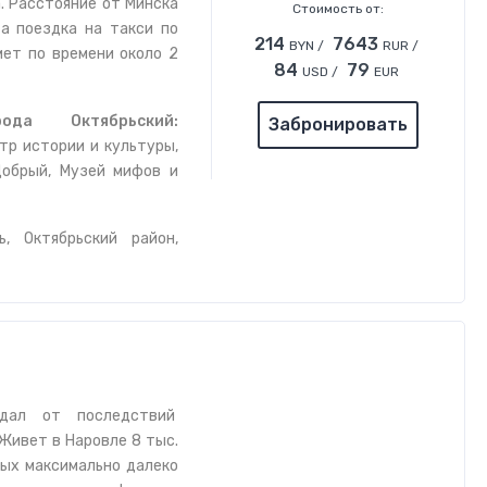
а. Расстояние от Минска
Стоимость от:
 а поездка на такси по
214
7643
BYN /
RUR /
ет по времени около 2
84
79
USD /
EUR
рода Октябрьский:
Забронировать
тр истории и культуры,
Добрый, Музей мифов и
, Октябрьский район,
дал от последствий
Живет в Наровле 8 тыс.
рых максимально далеко