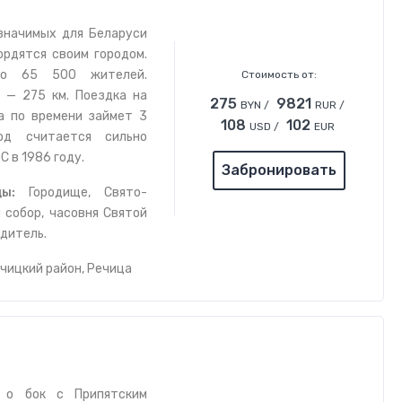
значимых для Беларуси
ордятся своим городом.
ло 65 500 жителей.
Стоимость от:
 — 275 км. Поездка на
275
9821
BYN /
RUR /
а по времени займет 3
108
102
USD /
EUR
д считается сильно
 в 1986 году.
Забронировать
ы:
Городище,
Свято-
 собор,
часовня Святой
дитель.
ечицкий район, Речица
о бок с Припятским