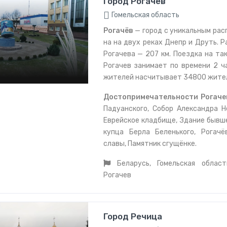
Город Рогачев
Гомельская область
Рогачёв
— город с уникальным рас
на на двух реках Днепр и Друть. 
Рогачева — 207 км. Поездка на та
Рогачев занимает по времени 2 ч
жителей насчитывает 34800 жите
Достопримечательности Рогаче
Падуанского, Собор Александра Не
Еврейское кладбище, Здание бывш
купца Берла Беленького, Рогач
славы, Памятник сгущёнке.
Беларусь, Гомельская область
Рогачев
Город Речица