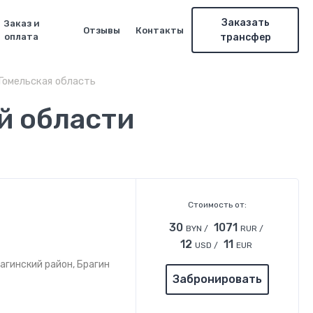
Заказать
Заказ и
Отзывы
Контакты
оплата
трансфер
Гомельская область
й области
Стоимость от:
30
1071
BYN /
RUR /
12
11
USD /
EUR
агинский район, Брагин
Забронировать