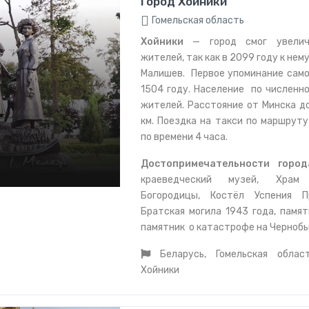
Город Хойники
Гомельская область
Хойники
— город смог увеличи
жителей, так как в 2099 году к не
Малишев. Первое упоминание само
1504 году. Население по численн
жителей. Расстояние от Минска д
км. Поездка на такси по маршрут
по времени 4 часа.
Достопримечательности горо
краеведческий музей, Храм
Богородицы, Костёл Успения П
Братская могила 1943 года, памят
памятник о катастрофе на Чернобы
Беларусь, Гомельская област
Хойники