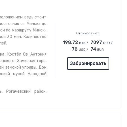
положением, ведь стоит
Расстояние от Минска до
кси по маршруту Минск-
Стоимость от:
аса 30 мин. Количество
198.72
7097
лей.
BYN /
RUR /
78
74
USD /
EUR
ва:
Костёл Св. Антония
вского, Замковая гора,
Забронировать
ей земской управы, Дом
ёвский музей Народной
, Рогачевский район,