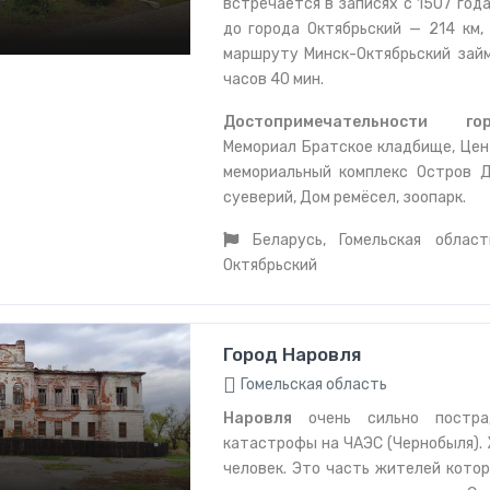
встречается в записях с 1507 год
до города Октябрьский — 214 км,
маршруту Минск-Октябрьский займ
часов 40 мин.
Достопримечательности го
Мемориал Братское кладбище, Цен
мемориальный комплекс Остров 
суеверий, Дом ремёсел, зоопарк.
Беларусь, Гомельская область
Октябрьский
Город Наровля
Гомельская область
Наровля
очень сильно постра
катастрофы на ЧАЭС (Чернобыля). 
человек. Это часть жителей кото