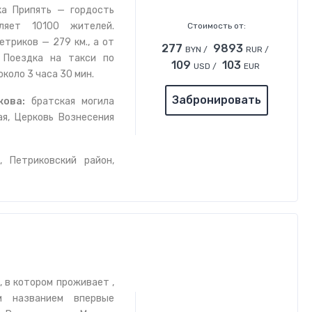
ка Припять — гордость
вляет 10100 жителей.
Стоимость от:
етриков — 279 км., а от
277
9893
BYN /
RUR /
 Поездка на такси по
109
103
USD /
EUR
коло 3 часа 30 мин.
Забронировать
кова:
братская могила
ая, Церковь Вознесения
, Петриковский район,
 в котором проживает ,
м названием впервые