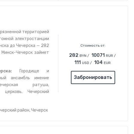
грязненной территорией
томной электростанции
нска до Чечерска — 282
Стоимость от:
у Минск-Чечерск займет
282
10071
BYN /
RUR /
111
104
USD /
EUR
рска:
Городище и
Забронировать
овый ансамбль имение
Чечерская ратуша,
я церковь, Чечерский
ечерский район, Чечерск