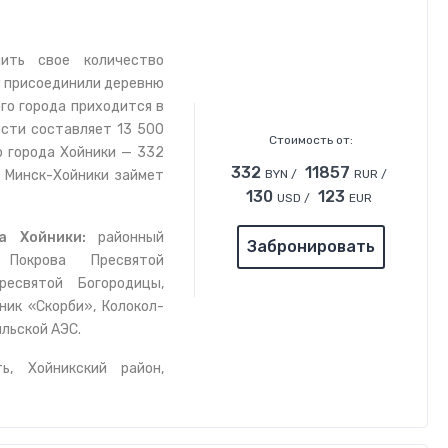
ть свое количество
му присоединили деревню
го города приходится в
ости составляет 13 500
Стоимость от:
о города Хойники — 332
332
11857
у Минск-Хойники займет
BYN /
RUR /
130
123
USD /
EUR
да Хойники:
районный
Забронировать
 Покрова Пресвятой
ресвятой Богородицы,
ник «Скорби», Колокол-
льской АЭС.
ь, Хойникский район,