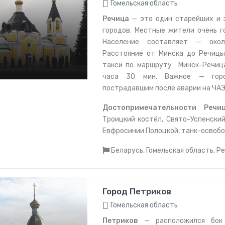
Гомельская область
Речица
— это один старейших и 
городов. Местные жители очень г
Население составляет — око
Расстояние от Минска до Речицы
такси по маршруту Минск-Речиц
часа 30 мин. Важное — горо
пострадавшим после аварии на ЧАЭС
Достопримечательности Речиц
Троицкий костёл,
Свято-Успенский
Евфросинии Полоцкой, т
анк-освобо
Беларусь, Гомельская область, Р
Город Петриков
Гомельская область
Петриков
— расположился бок 