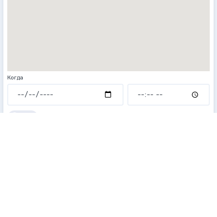
Когда
Добавить обратный маршрут
Количество пассажиров
Тип транспорта
Стандарт
Комфорт