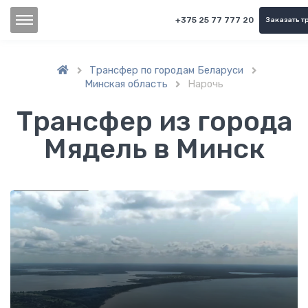
+375 25 77 777 20
Заказать т
Трансфер по городам Беларуси


Минская область
Нарочь

Трансфер из города
Мядель в Минск