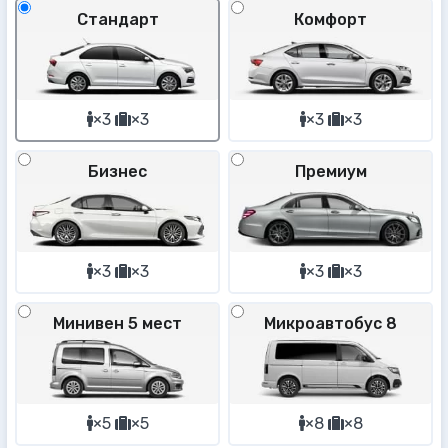
Стандарт
Комфорт
×3
×3
×3
×3
Бизнес
Премиум
×3
×3
×3
×3
Минивен 5 мест
Микроавтобус 8
×5
×5
×8
×8