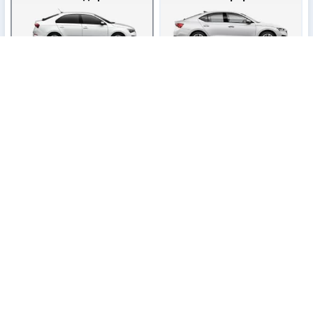
×3
×3
×3
×3
Бизнес
Премиум
×3
×3
×3
×3
Минивен 5 мест
Микроавтобус 8
×5
×5
×8
×8