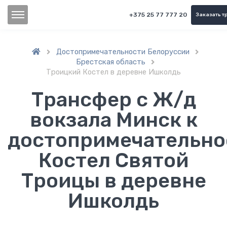
+375 25 77 777 20
Заказать т
Достопримечательности Белоруссии


Брестская область

Троицкий Костел в деревне Ишколдь
Трансфер с Ж/д
вокзала Минск к
достопримечательно
Костел Святой
Троицы в деревне
Ишколдь