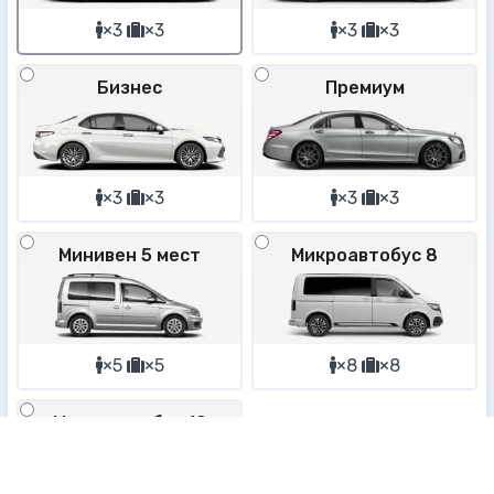
×3
×3
×3
×3
Бизнес
Премиум
×3
×3
×3
×3
Минивен 5 мест
Микроавтобус 8
×5
×5
×8
×8
Микроавтобус 19