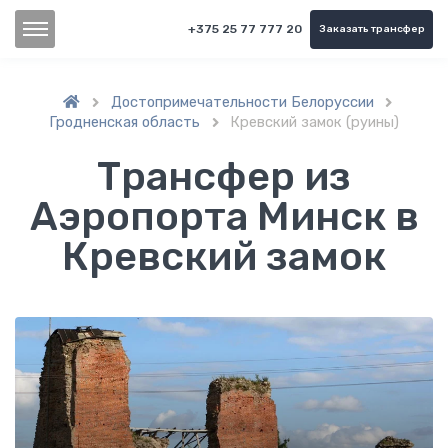
+375 25 77 777 20
Заказать трансфер
Достопримечательности Белоруссии


Гродненская область
Кревский замок (руины)

Трансфер из
Аэропорта Минск в
Кревский замок