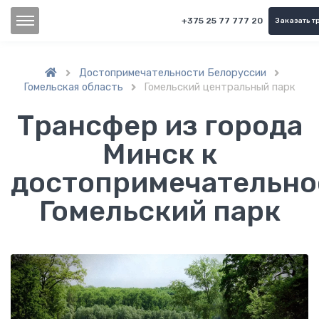
+375 25 77 777 20
Заказать т
Достопримечательности Белоруссии


Гомельская область
Гомельский центральный парк

Трансфер из города
Минск к
достопримечательно
Гомельский парк