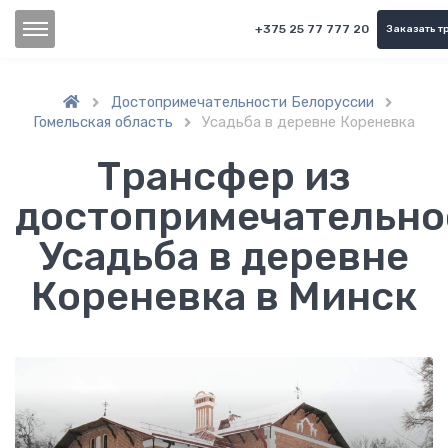
+375 25 77 777 20
Заказать т
Достопримечательности Белоруссии


Гомельская область
Усадьба в деревне Кореневка

Трансфер из
достопримечательно
Усадьба в деревне
Кореневка в Минск