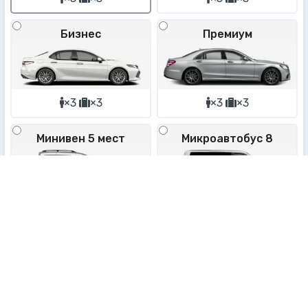
Бизнес
Премиум
×3
×3
×3
×3
Минивен 5 мест
Микроавтобус 8
×5
×5
×8
×8
Микроавтобус 19