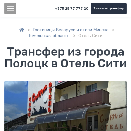
+375 25 77 777 20
Заказать трансфер
Гостиницы Беларуси и отели Минска


Гомельская область
Отель Сити

Трансфер из города
Полоцк в Отель Сити