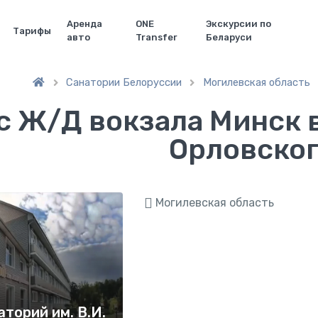
Аренда
ONE
Экскурсии по
Тарифы
авто
Transfer
Беларуси
Санатории Белоруссии
Могилевская область


с Ж/Д вокзала Минск в
Орловског
Могилевская область
аторий им. В.И.