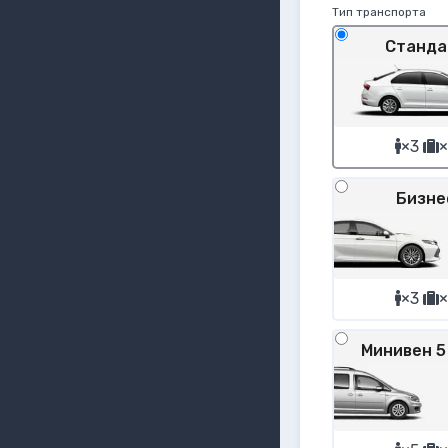
Тип транспорта
Станда
×3
×
Бизне
×3
×
Минивен 5