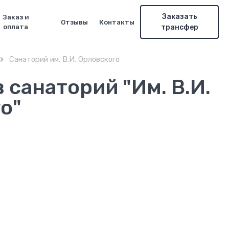
Заказать
Заказ и
Отзывы
Контакты
оплата
трансфер
Санаторий им. В.И. Орловского

 санаторий "Им. В.И.
о"