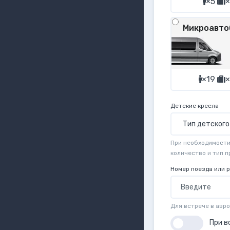
×5
×
Микроавто
×19
×
Детские кресла
При необходимости 
количество и тип 
Номер поезда или 
Для встрече в аэр
При в