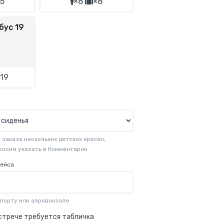
5
×8
×8
бус 19
19
заказа нескольких детских кресел,
просим указать в Комментарии
рейса
опорту или аэровокзале
стрече требуется табличка