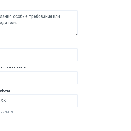
ктронной почты
ефона
формате