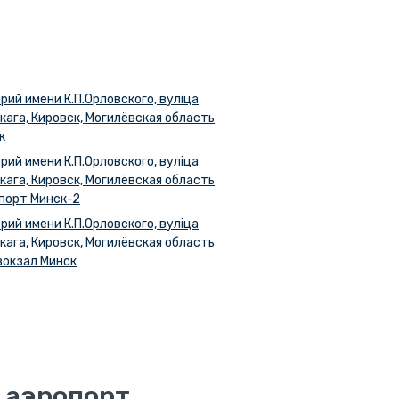
рий имени К.П.Орловского, вуліца
кага, Кировск, Могилёвская область
к
рий имени К.П.Орловского, вуліца
кага, Кировск, Могилёвская область
порт Минск-2
рий имени К.П.Орловского, вуліца
кага, Кировск, Могилёвская область
вокзал Минск
 аэропорт