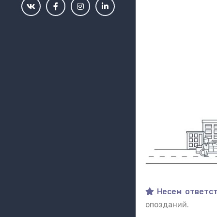
Несем ответст
опозданий.