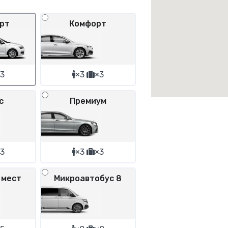
рт
Комфорт
3
×3
×3
с
Премиум
3
×3
×3
 мест
Микроавтобус 8