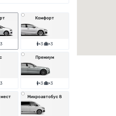
рт
Комфорт
3
×3
×3
с
Премиум
3
×3
×3
 мест
Микроавтобус 8