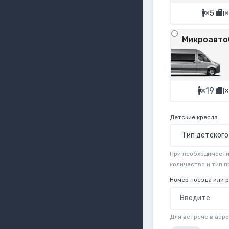
×5
×
Микроавто
×19
×
Детские кресла
При необходимости 
количество и тип 
Номер поезда или 
Для встрече в аэр