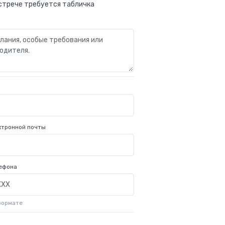
стрече требуется табличка
ктронной почты
ефона
формате