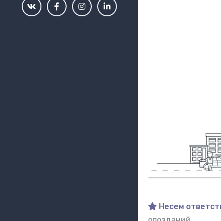
Несем ответст
опозданий.