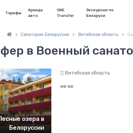
Аренда
ONE
Экскурсии по
Тарифы
авто
Transfer
Беларуси
Санатории Белоруссии
Витебская область
Са



фер в Военный cанато
Витебская область
ме ме
Лесные озера в
Белоруссии