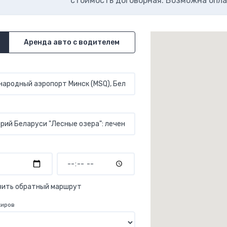
стоимость договорная. Возможна опла
Аренда авто с водителем
вить обратный маршрут
жиров