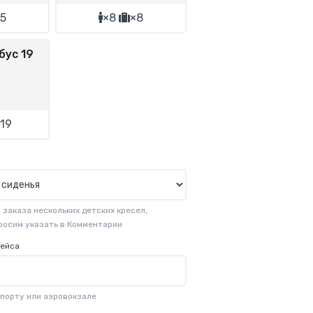
5
×8
×8
бус 19
19
заказа нескольких детских кресел,
просим указать в Комментарии
рейса
опорту или аэровокзале