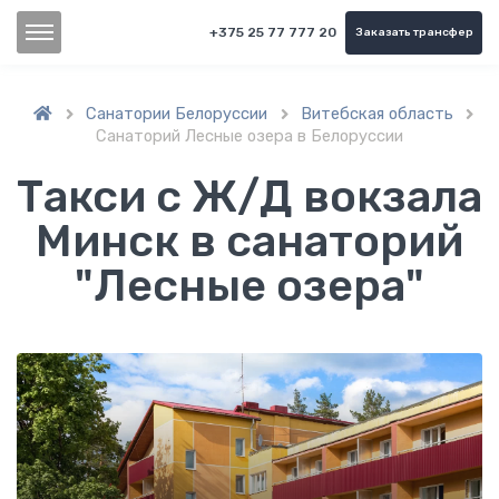
+375 25 77 777 20
Заказать трансфер
Санатории Белоруссии
Витебская область



Санаторий Лесные озера в Белоруссии
Такси с Ж/Д вокзала
Минск в cанаторий
"Лесные озера"