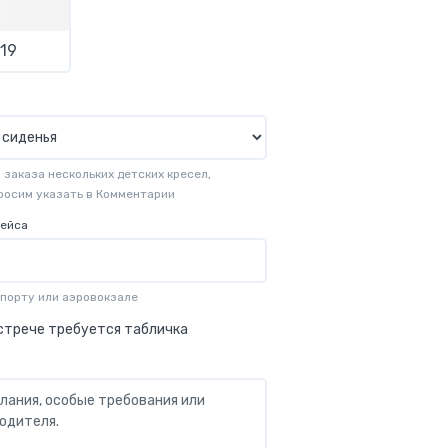
19
заказа нескольких детских кресел,
просим указать в Комментарии
рейса
опорту или аэровокзале
стрече требуется табличка