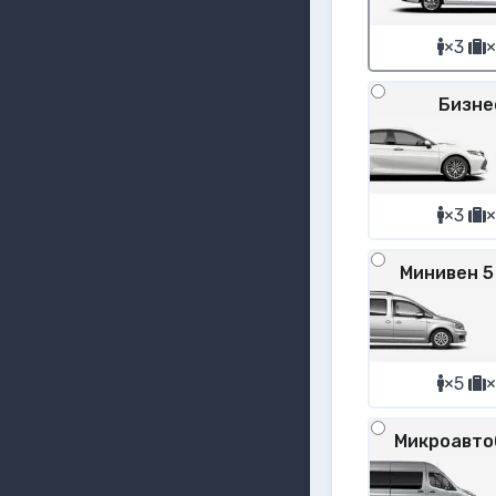
×3
×
Бизне
×3
×
Минивен 5
×5
×
Микроавто