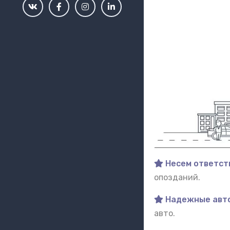
Несем ответст
опозданий.
Надежные авт
авто.