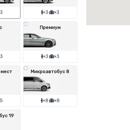
3
×3
×3
с
Премиум
3
×3
×3
 мест
Микроавтобус 8
5
×8
×8
бус 19