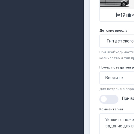
×19
×
Детские кресла
При необходимости 
количество и тип 
Номер поезда или 
Для встрече в аэр
При в
Комментарий