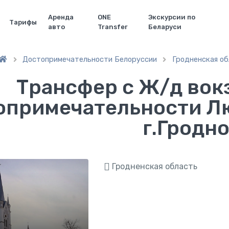
Аренда
ONE
Экскурсии по
Тарифы
авто
Transfer
Беларуси
Достопримечательности Белоруссии
Гродненская об


Трансфер с Ж/д вок
опримечательности Лю
г.Гродн
Гродненская область