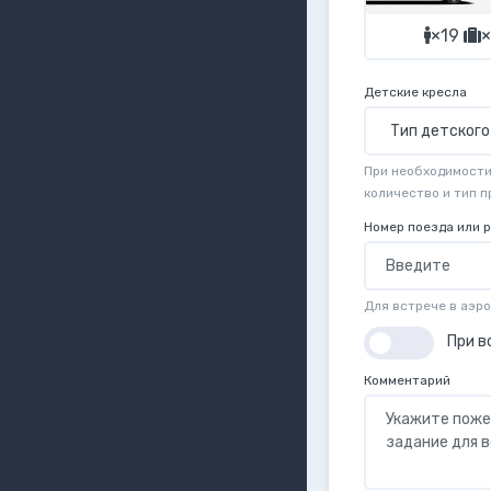
×19
×
Детские кресла
При необходимости 
количество и тип 
Номер поезда или 
Для встрече в аэр
При в
Комментарий