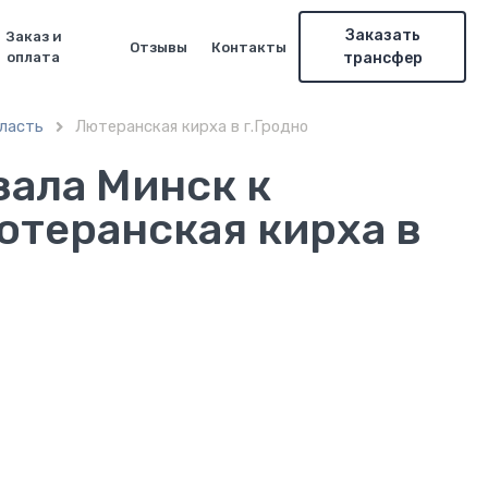
Заказать
Заказ и
Отзывы
Контакты
оплата
трансфер
ласть
Лютеранская кирха в г.Гродно

зала Минск к
теранская кирха в
о