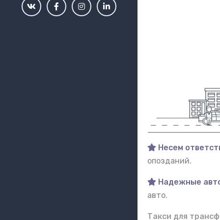
Несем ответст
опозданий.
Надежные авт
авто.
Такси для трансф