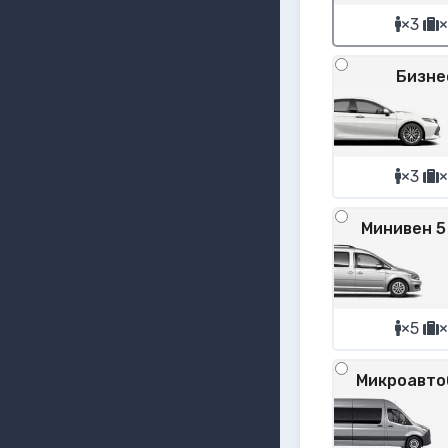
×3
×
Бизне
×3
×
Минивен 5
×5
×
Микроавто