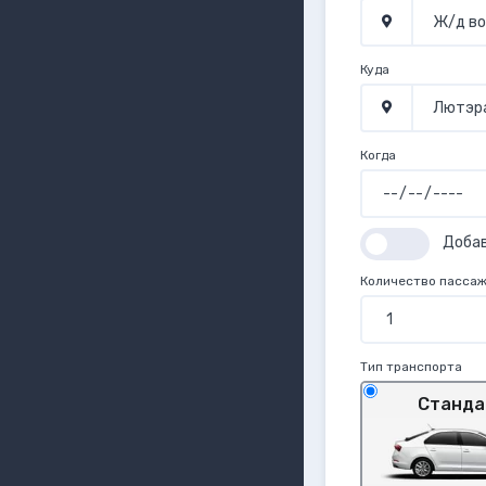
Куда
Когда
Доба
Количество пасса
Тип транспорта
Станда