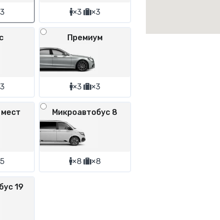
3
×3
×3
с
Премиум
3
×3
×3
 мест
Микроавтобус 8
5
×8
×8
бус 19