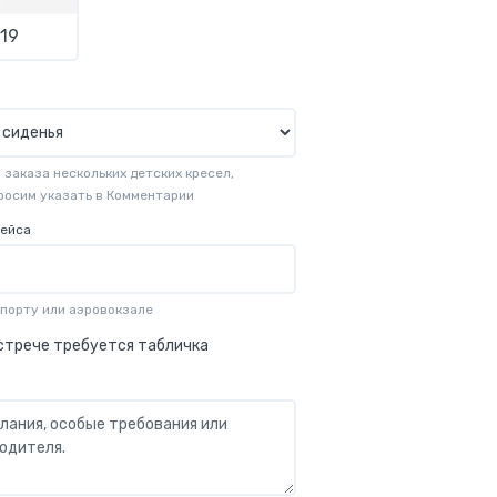
19
заказа нескольких детских кресел,
просим указать в Комментарии
рейса
опорту или аэровокзале
стрече требуется табличка