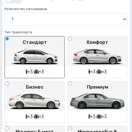
Количество пассажиров
Тип транспорта
Стандарт
Комфорт
×3
×3
×3
×3
Бизнес
Премиум
×3
×3
×3
×3
Минивен 5 мест
Микроавтобус 8