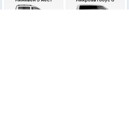
×5
×5
×8
×8
Микроавтобус 19
×19
×19
Детские кресла
При необходимости заказа нескольких детских кресел, количество и
тип просим указать в Комментарии
Номер поезда или рейса