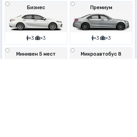
Бизнес
Премиум
×3
×3
×3
×3
Минивен 5 мест
Микроавтобус 8
×5
×5
×8
×8
Микроавтобус 19
×19
×19