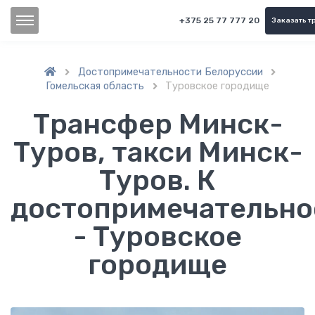
+375 25 77 777 20
Заказать т
Достопримечательности Белоруссии


Гомельская область
Туровское городище

Трансфер Минск-
Туров, такси Минск-
Туров. К
достопримечательно
- Туровское
городище